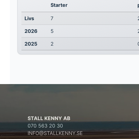
Starter
Livs
7
2026
5
2025
2
STALL KENNY AB
070 563 20 30
INFO@STALLKENNY.SE