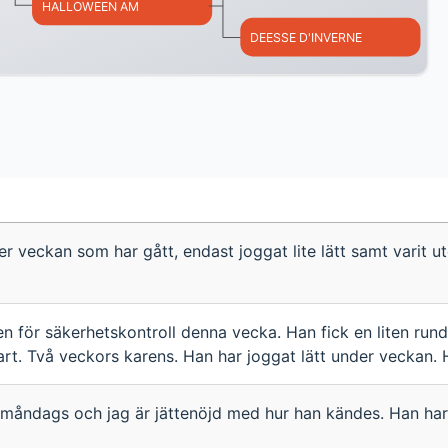
HALLOWEEN AM
DEESSE D'INVERNE
r veckan som har gått, endast joggat lite lätt samt varit u
n för säkerhetskontroll denna vecka. Han fick en liten rund
tart. Två veckors karens. Han har joggat lätt under veckan. 
i måndags och jag är jättenöjd med hur han kändes. Han har 