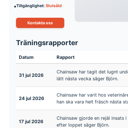
·
Tillgänglighet:
Slutsåld
Kontakta oss
Träningsrapporter
Datum
Rapport
Chainsaw har tagit det lugnt unde
31 jul 2026
lätt nästa vecka säger Björn.
Chainsaw har varit hos veterinäre
24 jul 2026
han ska vara helt fräsch nästa s
Chainsaw gjorde en rejäl insats 
17 jul 2026
efter loppet säger Björn.