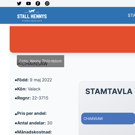
ST
Foto: Kenny Thörnblom
·
Född:
9 maj 2022
·
Kön:
Valack
STAMTAVLA
·
Regnr:
22-3715
·
Pris per andel:
·
CHAINSAW
Antal andelar:
30
·
Månadskostnad: