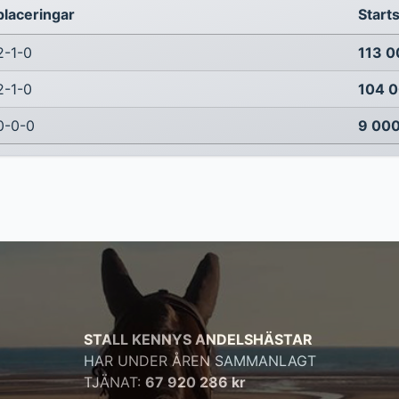
placeringar
Star
2-1-0
113 0
2-1-0
104 0
0-0-0
9 000
STALL KENNYS ANDELSHÄSTAR
HAR UNDER ÅREN SAMMANLAGT
TJÄNAT:
67 920 286 kr