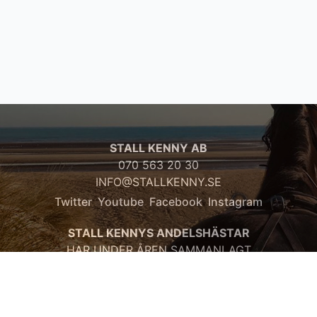
STALL KENNY AB
070 563 20 30
INFO@STALLKENNY.SE
Twitter
Youtube
Facebook
Instagram
STALL KENNYS ANDELSHÄSTAR
HAR UNDER ÅREN SAMMANLAGT
TJÄNAT:
67 920 286 kr