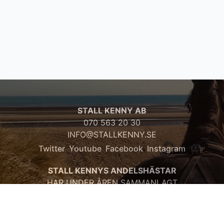
STALL KENNY AB
070 563 20 30
INFO@STALLKENNY.SE
Twitter
Youtube
Facebook
Instagram
STALL KENNYS ANDELSHÄSTAR
HAR UNDER ÅREN SAMMANLAGT
TJÄNAT:
67 920 286 kr