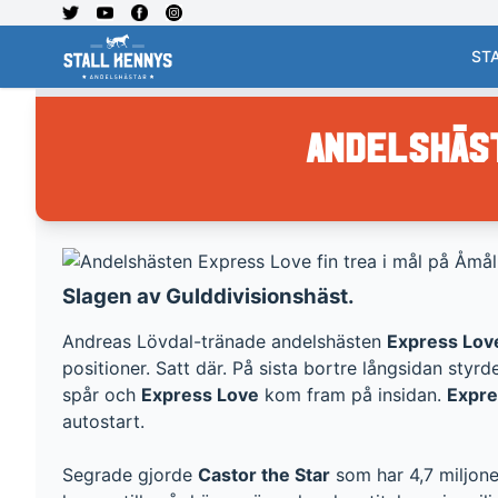
ST
Andelshäst
Slagen av Gulddivisionshäst.
Andreas Lövdal-tränade andelshästen
Express Lov
positioner. Satt där. På sista bortre långsidan styr
spår och
Express Love
kom fram på insidan.
Expre
autostart.
Segrade gjorde
Castor the Star
som har 4,7 miljone