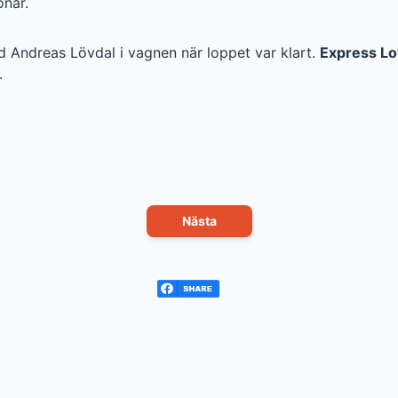
onär.
 Andreas Lövdal i vagnen när loppet var klart.
Express L
.
Nästa