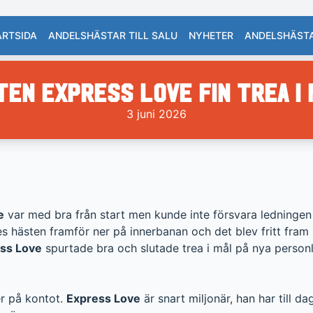
ARTSIDA
ANDELSHÄSTAR TILL SALU
NYHETER
ANDELSHÄST
en Express Love fin trea i 
3 juni 2026
e
var med bra från start men kunde inte försvara ledningen oc
des hästen framför ner på innerbanan och det blev fritt fram
ss Love
spurtade bra och slutade trea i mål på nya personl
r på kontot.
Express Love
är snart miljonär, han har till d