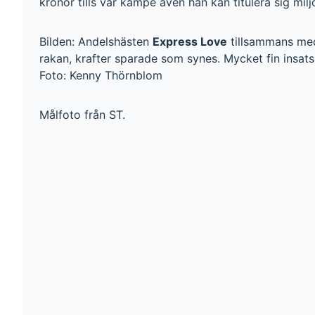
kronor tills vår kämpe även han kan titulera sig milj
Bilden: Andelshästen
Express Love
tillsammans med
rakan, krafter sparade som synes. Mycket fin insats
Foto: Kenny Thörnblom
Målfoto från ST.