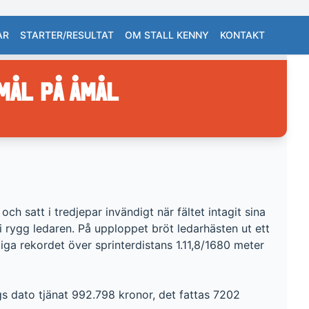
AR
STARTER/RESULTAT
OM STALL KENNY
KONTAKT
mål på Åmål
h satt i tredjepar invändigt när fältet intagit sina
 i rygg ledaren. På upploppet bröt ledarhästen ut ett
iga rekordet över sprinterdistans 1.11,8/1680 meter
ags dato tjänat 992.798 kronor, det fattas 7202